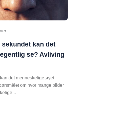
ner
i sekundet kan det
egentlig se? Avliving
 kan det menneskelige øyet
spørsmålet om hvor mange bilder
skelige …