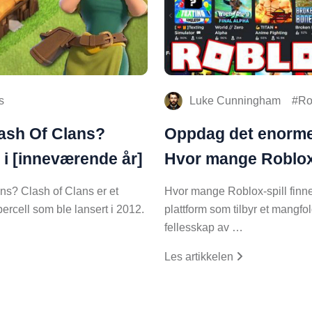
s
Luke Cunningham
Ro
lash Of Clans?
Oppdag det enorme
 i [inneværende år]
Hvor mange Roblox-
ans? Clash of Clans er et
Hvor mange Roblox-spill finn
percell som ble lansert i 2012.
plattform som tilbyr et mangfold
fellesskap av …
Les artikkelen