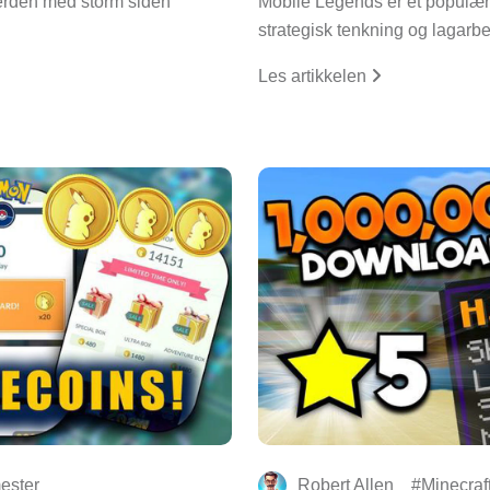
verden med storm siden
Mobile Legends er et populært 
strategisk tenkning og lagarb
Les artikkelen
ester
Robert Allen
Minecraf