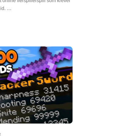
online flerspillerspill som krever
eid. …
t