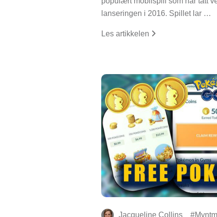
populært mobilspill som har tatt 
lanseringen i 2016. Spillet lar …
Les artikkelen
Jacqueline Collins
Myntm