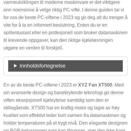
varmeutviklingen til moderne maskinvare er det viktigere
enn noensinne å velge riktig PC-vifte. I denne guiden tar vi
for oss de beste PC-viftene i 2023 og gir deg alt du trenger å
vite for å ta en informert beslutning. Enten du er en
spillentusiast eller en profesjonell som bruker datamaskinen
til krevende oppgaver, kan den riktige kjøleløsningen
utgjøre en verden til forskjell.
Innholdsfortegnelse
En av de beste PC-viftene i 2023 er
XYZ Fan XT500
. Med
sin avanserte design og banebrytende teknologi gir denne
viften eksepsjonell kjøleytelse samtidig som den er
stillegående. XT500 har en kraftig motor og lagre av høy
kvalitet som effektivt leder bort varmen fra datamaskinen og
holder temperaturen på et trygt nivå. Den elegante designen
og RGB-belysningen som kan tilpasses, gjør den ikke bare