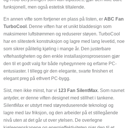
funksjonell, men også estetisk tiltalende.
En annen vifte som fortjener en plass på listen, er
ABC Fan
TurboCool
. Denne viften har et unikt bladdesign som
maksimerer luftstrømmen og reduserer støyen. TurboCool
har en slitesterk konstruksjon og lagre med lang levetid, noe
som sikrer pålitelig kjøling i mange år. Den justerbare
viftehastigheten og den enkle installasjonsprosessen gjør
den til et godt valg for både nybegynnere og erfarne PC-
entusiaster. I tillegg gir den elegante, svarte finishen et
elegant preg på ethvert PC-bygg.
Sist, men ikke minst, har vi
123 Fan SilentMax
. Som navnet
antyder, er denne viften designet med stillhet i tankene.
SilentMax er utstyrt med støyreduserende teknologi og
lagre med lav friksjon, og den arbeider på et stillegående
nivå uten at det går ut over ytelsen. De overlegne
kjøleegenskapene og energieffektiviteten gjør den til et