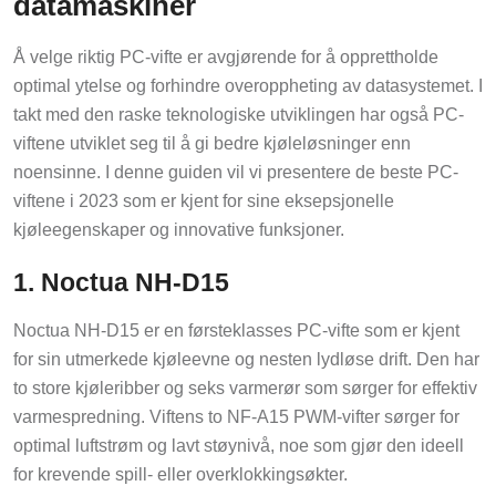
datamaskiner
Å velge riktig PC-vifte er avgjørende for å opprettholde
optimal ytelse og forhindre overoppheting av datasystemet. I
takt med den raske teknologiske utviklingen har også PC-
viftene utviklet seg til å gi bedre kjøleløsninger enn
noensinne. I denne guiden vil vi presentere de beste PC-
viftene i 2023 som er kjent for sine eksepsjonelle
kjøleegenskaper og innovative funksjoner.
1. Noctua NH-D15
Noctua NH-D15 er en førsteklasses PC-vifte som er kjent
for sin utmerkede kjøleevne og nesten lydløse drift. Den har
to store kjøleribber og seks varmerør som sørger for effektiv
varmespredning. Viftens to NF-A15 PWM-vifter sørger for
optimal luftstrøm og lavt støynivå, noe som gjør den ideell
for krevende spill- eller overklokkingsøkter.