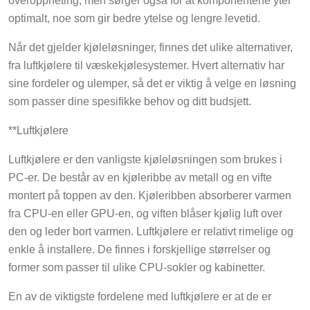
overoppheting, men sørger også for at komponentene yter
optimalt, noe som gir bedre ytelse og lengre levetid.
Når det gjelder kjøleløsninger, finnes det ulike alternativer,
fra luftkjølere til væskekjølesystemer. Hvert alternativ har
sine fordeler og ulemper, så det er viktig å velge en løsning
som passer dine spesifikke behov og ditt budsjett.
**Luftkjølere
Luftkjølere er den vanligste kjøleløsningen som brukes i
PC-er. De består av en kjøleribbe av metall og en vifte
montert på toppen av den. Kjøleribben absorberer varmen
fra CPU-en eller GPU-en, og viften blåser kjølig luft over
den og leder bort varmen. Luftkjølere er relativt rimelige og
enkle å installere. De finnes i forskjellige størrelser og
former som passer til ulike CPU-sokler og kabinetter.
En av de viktigste fordelene med luftkjølere er at de er