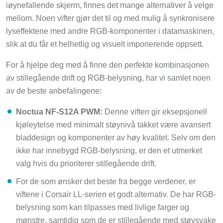
iøynefallende skjerm, finnes det mange alternativer å velge
mellom. Noen vifter gjør det til og med mulig å synkronisere
lyseffektene med andre RGB-komponenter i datamaskinen,
slik at du får et helhetlig og visuelt imponerende oppsett.
For å hjelpe deg med å finne den perfekte kombinasjonen
av stillegående drift og RGB-belysning, har vi samlet noen
av de beste anbefalingene:
Noctua NF-S12A PWM:
Denne viften gir eksepsjonell
kjøleytelse med minimalt støynivå takket være avansert
bladdesign og komponenter av høy kvalitet. Selv om den
ikke har innebygd RGB-belysning, er den et utmerket
valg hvis du prioriterer stillegående drift.
For de som ønsker det beste fra begge verdener, er
viftene i Corsair LL-serien et godt alternativ. De har RGB-
belysning som kan tilpasses med livlige farger og
mønstre, samtidig som de er stillegående med støysvake