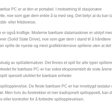
ærbar PC er at den er portabel. I motsetning til stasjonære
te, noe som gjør dem enkle å ta med seg. Det betyr at du kan 
b- eller fritidsreise.
 er også kraftige. Moderne bærbare datamaskiner er utstyrt me
ner (Solid State Drive), noe som gjør dem i stand til å håndtere
an spille de nyeste og mest grafikkintensive spillene uten at det
lg av spillalternativer. Det finnes et spill for alle typer spillere,
Markedet for bærbare PC-er har vokst eksponentielt de siste årene
pill spesielt utviklet for bærbare enheter.
spillopplevelse. De fleste bærbare PC-er har innebygd tastatur
ehør. Men hvis du foretrekker et mer tradisjonelt spilloppsett, kan 
 eller kontroller for å forbedre spillopplevelsen.