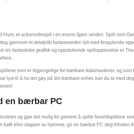
t
d Hunt, et actionrollespill i en enorm åpen verden. Spill som Ger
 deg gjennom et detaljrikt fantasiverden fylt med fengslende opp
d sin fantastiske grafikk og oppslukende spillopplevelse er The
illere.
spillene som er tilgjengelige for bærbare datamaskiner, og som 
r lyst til å ha det gøy på din bærbare enhet, kan du ta med de
denen!
ed en bærbar PC
strien og gjør det mulig for gamere å spille favorittspillene sin
en kafé eller slapper av hjemme, gir en bærbar PC deg friheten ti