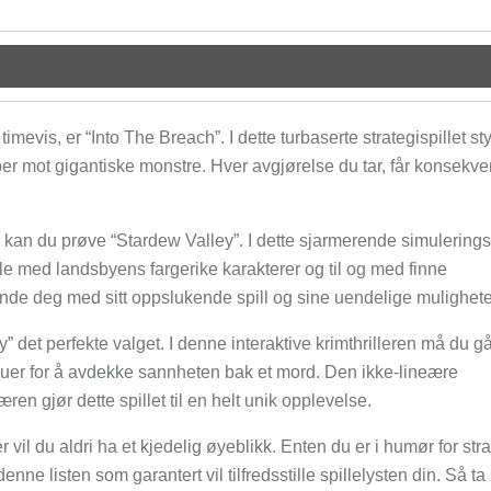
timevis, er “Into The Breach”. I dette turbaserte strategispillet st
r mot gigantiske monstre. Hver avgjørelse du tar, får konsekve
, kan du prøve “Stardew Valley”. I dette sjarmerende simulerings
e med landsbyens fargerike karakterer og til og med finne
binde deg med sitt oppslukende spill og sine uendelige mulighete
y” det perfekte valget. I denne interaktive krimthrilleren må du g
juer for å avdekke sannheten bak et mord. Den ikke-lineære
en gjør dette spillet til en helt unik opplevelse.
il du aldri ha et kjedelig øyeblikk. Enten du er i humør for stra
denne listen som garantert vil tilfredsstille spillelysten din. Så t