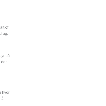
alt of
drag,
byr på
g den
e hvor
l å