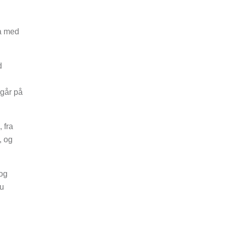
ta med
d
 går på
 fra
, og
 og
du