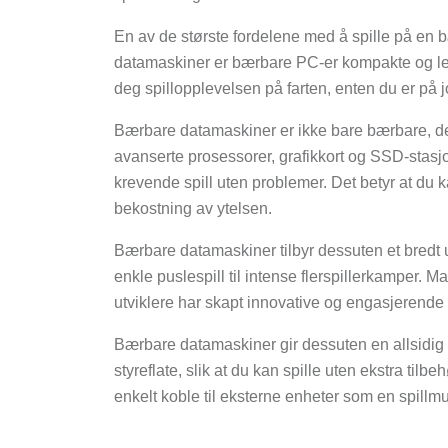
En av de største fordelene med å spille på en b
datamaskiner er bærbare PC-er kompakte og let
deg spillopplevelsen på farten, enten du er på job
Bærbare datamaskiner er ikke bare bærbare, de
avanserte prosessorer, grafikkort og SSD-stasjo
krevende spill uten problemer. Det betyr at du k
bekostning av ytelsen.
Bærbare datamaskiner tilbyr dessuten et bredt utva
enkle puslespill til intense flerspillerkamper. 
utviklere har skapt innovative og engasjerende s
Bærbare datamaskiner gir dessuten en allsidig 
styreflate, slik at du kan spille uten ekstra tilb
enkelt koble til eksterne enheter som en spillmus