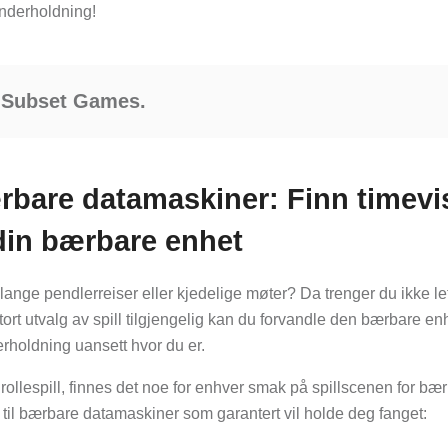
underholdning!
 Subset Games.
ærbare datamaskiner: Finn timevi
din bærbare enhet
 lange pendlerreiser eller kjedelige møter? Da trenger du ikke le
tort utvalg av spill tilgjengelig kan du forvandle den bærbare e
derholdning uansett hvor du er.
er rollespill, finnes det noe for enhver smak på spillscenen for bæ
 til bærbare datamaskiner som garantert vil holde deg fanget: