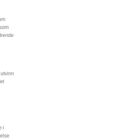
Som
 som
drende
 utvinn
et
 i
velse