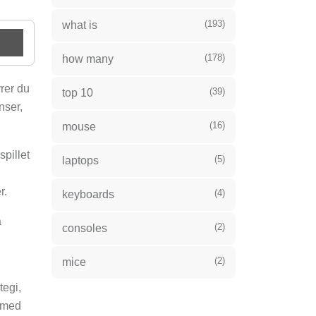
(193)
what is
(178)
how many
yrer du
(39)
top 10
nser,
(16)
mouse
spillet
(5)
laptops
r.
(4)
keyboards
å
(2)
consoles
(2)
mice
tegi,
a med