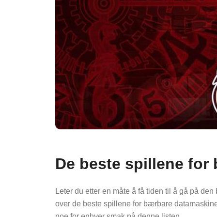
De beste spillene fo
Leter du etter en måte å få tiden til å gå på de
over de beste spillene for bærbare datamaskiner
noe for enhver smak på denne listen.