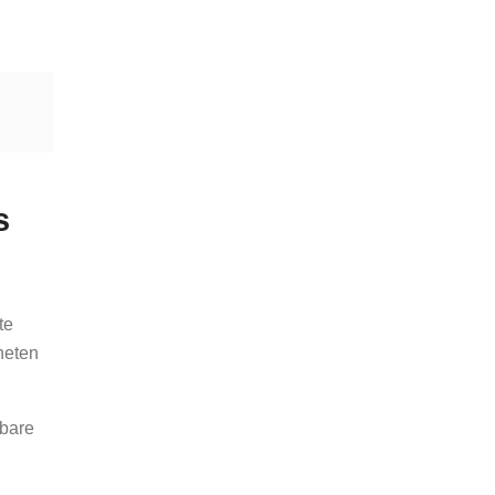
s
te
nheten
rbare