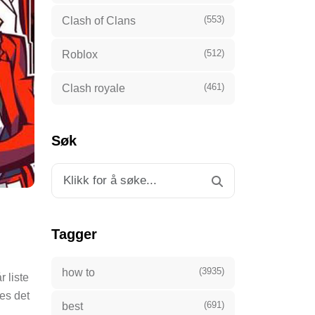
(553)
Clash of Clans
(512)
Roblox
(461)
Clash royale
Søk
Tagger
(3935)
how to
 liste
es det
(691)
best