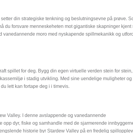
om setter din strategiske tenkning og beslutningsevne på prøve. 
må du forsvare menneskeheten mot gigantiske skapninger kjent
med vanedannende moro med nyskapende spillmekanikk og utfor
raft spillet for deg. Bygg din egen virtuelle verden stein for stein,
dkassemiljø i stadig utvikling. Med sine uendelige muligheter og 
du lett kan fortape deg i i timevis.
ardew Valley. I denne avslappende og vanedannende
vle opp dyr, fiske og samhandle med de sjarmerende innbyggerne
engslende historie byr Stardew Valley på en fredelig spillopple