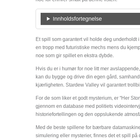
Innholdsfortegnelse
Et spill som garantert vil holde deg underholdt i 
en tropp med futuristiske mechs mens du kjempe
noe som gir spillet en ekstra dybde.
Hvis du er i humør for noe litt mer avslappende
kan du bygge og drive din egen gård, samhandl
kjærligheten. Stardew Valley vil garantert troll
For de som liker et godt mysterium, er “Her Stor
gjennom en database med politiets videointerv
historiefortellingen og den oppslukende atmosfær
Med de beste spillene for bærbare datamaskiner v
simulering eller mysterier, finnes det et spill på 