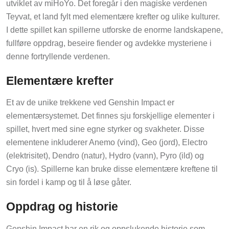
utviklet av miHoYo. Det foregår i den magiske verdenen
Teyvat, et land fylt med elementære krefter og ulike kulturer.
I dette spillet kan spillerne utforske de enorme landskapene,
fullføre oppdrag, beseire fiender og avdekke mysteriene i
denne fortryllende verdenen.
Elementære krefter
Et av de unike trekkene ved Genshin Impact er
elementærsystemet. Det finnes sju forskjellige elementer i
spillet, hvert med sine egne styrker og svakheter. Disse
elementene inkluderer Anemo (vind), Geo (jord), Electro
(elektrisitet), Dendro (natur), Hydro (vann), Pyro (ild) og
Cryo (is). Spillerne kan bruke disse elementære kreftene til
sin fordel i kamp og til å løse gåter.
Oppdrag og historie
Genshin Impact har en rik og oppslukende historie som