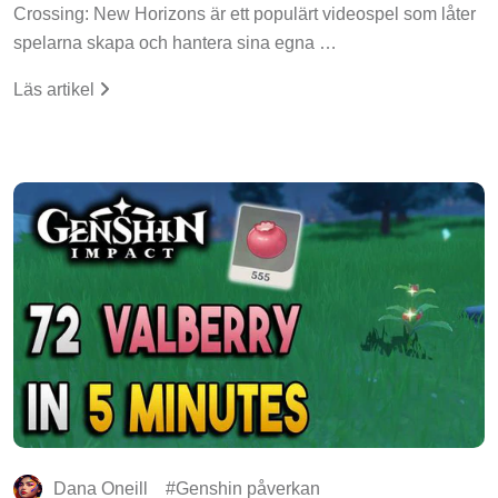
Crossing: New Horizons är ett populärt videospel som låter
spelarna skapa och hantera sina egna …
Läs artikel
Dana Oneill
Genshin påverkan