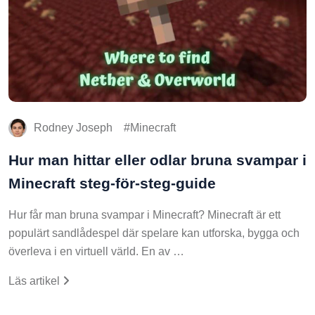
Rodney Joseph
Minecraft
Hur man hittar eller odlar bruna svampar i
Minecraft steg-för-steg-guide
Hur får man bruna svampar i Minecraft? Minecraft är ett
populärt sandlådespel där spelare kan utforska, bygga och
överleva i en virtuell värld. En av …
Läs artikel