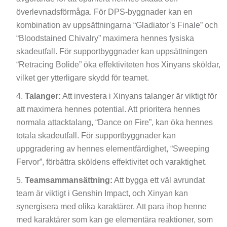
överlevnadsförmåga. För DPS-byggnader kan en
kombination av uppsättningarna “Gladiator’s Finale” och
“Bloodstained Chivalry” maximera hennes fysiska
skadeutfall. För supportbyggnader kan uppsättningen
“Retracing Bolide” öka effektiviteten hos Xinyans sköldar,
vilket ger ytterligare skydd för teamet.
Talanger:
Att investera i Xinyans talanger är viktigt för
att maximera hennes potential. Att prioritera hennes
normala attacktalang, “Dance on Fire”, kan öka hennes
totala skadeutfall. För supportbyggnader kan
uppgradering av hennes elementfärdighet, “Sweeping
Fervor”, förbättra sköldens effektivitet och varaktighet.
Teamsammansättning:
Att bygga ett väl avrundat
team är viktigt i Genshin Impact, och Xinyan kan
synergisera med olika karaktärer. Att para ihop henne
med karaktärer som kan ge elementära reaktioner, som