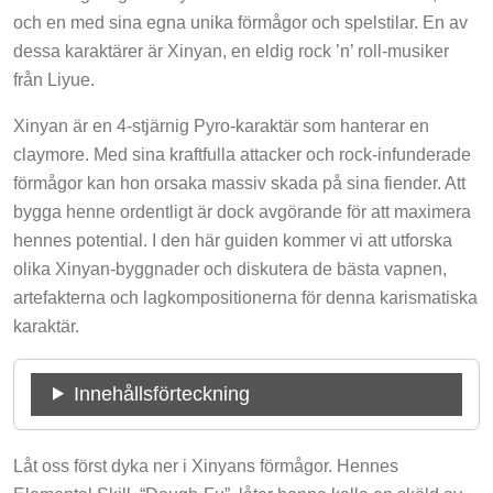
och en med sina egna unika förmågor och spelstilar. En av
dessa karaktärer är Xinyan, en eldig rock ’n’ roll-musiker
från Liyue.
Xinyan är en 4-stjärnig Pyro-karaktär som hanterar en
claymore. Med sina kraftfulla attacker och rock-infunderade
förmågor kan hon orsaka massiv skada på sina fiender. Att
bygga henne ordentligt är dock avgörande för att maximera
hennes potential. I den här guiden kommer vi att utforska
olika Xinyan-byggnader och diskutera de bästa vapnen,
artefakterna och lagkompositionerna för denna karismatiska
karaktär.
Innehållsförteckning
Låt oss först dyka ner i Xinyans förmågor. Hennes
Elemental Skill, “Dough-Fu”, låter henne kalla en sköld av