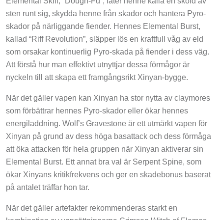
sten runt sig, skydda henne från skador och hantera Pyro-
skador på närliggande fiender. Hennes Elemental Burst,
kallad “Riff Revolution”, släpper lös en kraftfull våg av eld
som orsakar kontinuerlig Pyro-skada på fiender i dess väg.
Att förstå hur man effektivt utnyttjar dessa förmågor är
nyckeln till att skapa ett framgångsrikt Xinyan-bygge.
När det gäller vapen kan Xinyan ha stor nytta av claymores
som förbättrar hennes Pyro-skador eller ökar hennes
energiladdning. Wolf’s Gravestone är ett utmärkt vapen för
Xinyan på grund av dess höga basattack och dess förmåga
att öka attacken för hela gruppen när Xinyan aktiverar sin
Elemental Burst. Ett annat bra val är Serpent Spine, som
ökar Xinyans kritikfrekvens och ger en skadebonus baserat
på antalet träffar hon tar.
När det gäller artefakter rekommenderas starkt en
kombination av uppsättningarna Crimson Witch of Flames