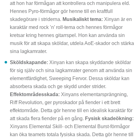
att hon har förmågan att kontrollera och manipulera eld.
Hennes Pyro-förmågor gör henne till en kraftfull
skadegörare i striderna.
Musikaliskt tema:
Xinyan är en
karaktär med rock ’n’ roll-tema och hennes förmågor
kretsar kring hennes gitarrspel. Hon kan använda sin
musik för att skapa sköldar, utdela AoE-skador och stärka
sina lagkamrater.
Sköldskapande:
Xinyan kan skapa skyddande sköldar
för sig själv och sina lagkamrater genom att använda sin
elementfärdighet, Sweeping Fervor. Dessa sköldar kan
absorbera skada och ge skydd under strider.
Effektområdesskada:
Xinyans elementarsprängning,
Riff Revolution, ger pyroskador på fiender i ett brett
effektområde. Detta gör henne till en idealisk karaktär för
att skada flera fiender på en gång.
Fysisk skadeökning:
Xinyans Elemental Skill- och Elemental Burst-förmågor
kan öka teamets totala fysiska skada. Detta gör henne till