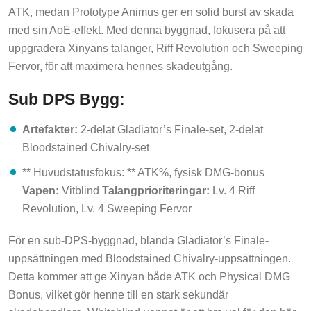
ATK, medan Prototype Animus ger en solid burst av skada
med sin AoE-effekt. Med denna byggnad, fokusera på att
uppgradera Xinyans talanger, Riff Revolution och Sweeping
Fervor, för att maximera hennes skadeutgång.
Sub DPS Bygg:
Artefakter:
2-delat Gladiator’s Finale-set, 2-delat
Bloodstained Chivalry-set
** Huvudstatusfokus: ** ATK%, fysisk DMG-bonus
Vapen:
Vitblind
Talangprioriteringar:
Lv. 4 Riff
Revolution, Lv. 4 Sweeping Fervor
För en sub-DPS-byggnad, blanda Gladiator’s Finale-
uppsättningen med Bloodstained Chivalry-uppsättningen.
Detta kommer att ge Xinyan både ATK och Physical DMG
Bonus, vilket gör henne till en stark sekundär
skadehandlare. Whiteblind-vapnet är ett bra val för den här