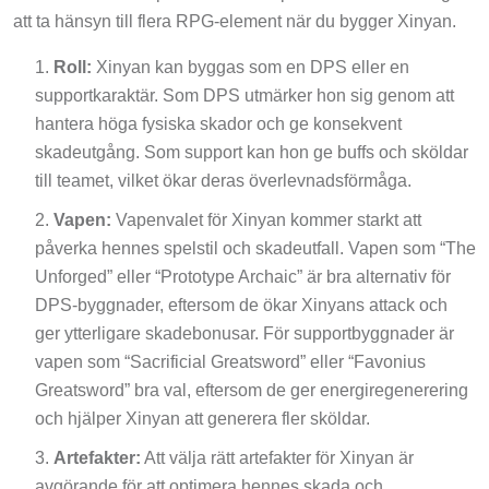
att ta hänsyn till flera RPG-element när du bygger Xinyan.
Roll:
Xinyan kan byggas som en DPS eller en
supportkaraktär. Som DPS utmärker hon sig genom att
hantera höga fysiska skador och ge konsekvent
skadeutgång. Som support kan hon ge buffs och sköldar
till teamet, vilket ökar deras överlevnadsförmåga.
Vapen:
Vapenvalet för Xinyan kommer starkt att
påverka hennes spelstil och skadeutfall. Vapen som “The
Unforged” eller “Prototype Archaic” är bra alternativ för
DPS-byggnader, eftersom de ökar Xinyans attack och
ger ytterligare skadebonusar. För supportbyggnader är
vapen som “Sacrificial Greatsword” eller “Favonius
Greatsword” bra val, eftersom de ger energiregenerering
och hjälper Xinyan att generera fler sköldar.
Artefakter:
Att välja rätt artefakter för Xinyan är
avgörande för att optimera hennes skada och