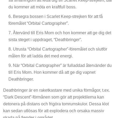
så småningom att leda dig till Scarlet Keep-strejken, där
du kommer att möta en kraftfull boss.
Besegra bossen i Scarlet Keep-strejken för att få
föremålet “Orbital Cartographer”.
Återvänd till Eris Morn och hon kommer att ge dig det
sista steget i uppdraget, “Deathbringer”.
Utrusta “Orbital Cartographer”-föremålet och slutför
målen för att ladda det med energi.
När “Orbital Cartographer” är fulladdad återvänder du
till Eris Morn. Hon kommer då att ge dig vapnet
Deathbringer.
Deathbringer är en raketkastare med unika förmågor, t.ex.
“Dark Descent”-förmånen som gör att projektilerna kan
detonera på distans och frigöra tomrumskulor. Dessa klot
kan sedan utlösas för att explodera och orsaka massiv
skada på fiender i området.