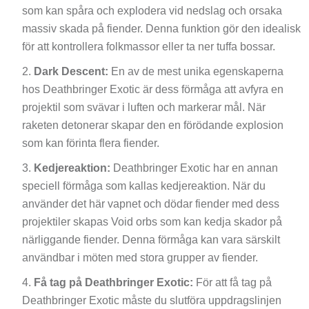
som kan spåra och explodera vid nedslag och orsaka
massiv skada på fiender. Denna funktion gör den idealisk
för att kontrollera folkmassor eller ta ner tuffa bossar.
Dark Descent:
En av de mest unika egenskaperna
hos Deathbringer Exotic är dess förmåga att avfyra en
projektil som svävar i luften och markerar mål. När
raketen detonerar skapar den en förödande explosion
som kan förinta flera fiender.
Kedjereaktion:
Deathbringer Exotic har en annan
speciell förmåga som kallas kedjereaktion. När du
använder det här vapnet och dödar fiender med dess
projektiler skapas Void orbs som kan kedja skador på
närliggande fiender. Denna förmåga kan vara särskilt
användbar i möten med stora grupper av fiender.
Få tag på Deathbringer Exotic:
För att få tag på
Deathbringer Exotic måste du slutföra uppdragslinjen