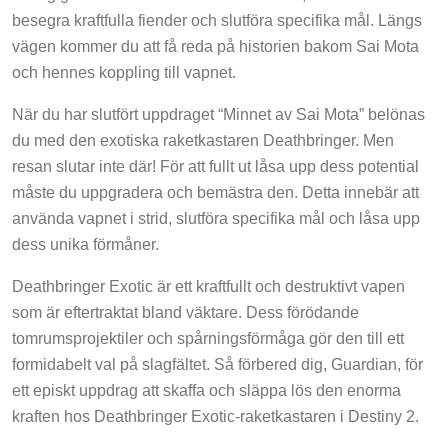
besegra kraftfulla fiender och slutföra specifika mål. Längs
vägen kommer du att få reda på historien bakom Sai Mota
och hennes koppling till vapnet.
När du har slutfört uppdraget “Minnet av Sai Mota” belönas
du med den exotiska raketkastaren Deathbringer. Men
resan slutar inte där! För att fullt ut låsa upp dess potential
måste du uppgradera och bemästra den. Detta innebär att
använda vapnet i strid, slutföra specifika mål och låsa upp
dess unika förmåner.
Deathbringer Exotic är ett kraftfullt och destruktivt vapen
som är eftertraktat bland väktare. Dess förödande
tomrumsprojektiler och spårningsförmåga gör den till ett
formidabelt val på slagfältet. Så förbered dig, Guardian, för
ett episkt uppdrag att skaffa och släppa lös den enorma
kraften hos Deathbringer Exotic-raketkastaren i Destiny 2.