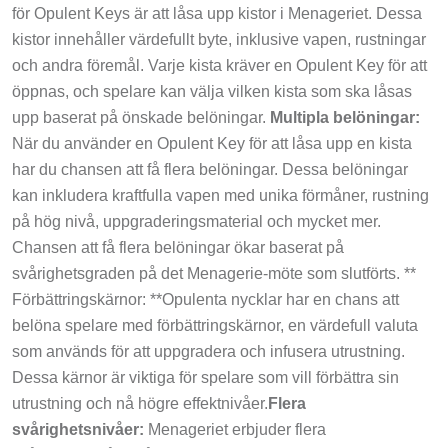
för Opulent Keys är att låsa upp kistor i Menageriet. Dessa
kistor innehåller värdefullt byte, inklusive vapen, rustningar
och andra föremål. Varje kista kräver en Opulent Key för att
öppnas, och spelare kan välja vilken kista som ska låsas
upp baserat på önskade belöningar.
Multipla belöningar:
När du använder en Opulent Key för att låsa upp en kista
har du chansen att få flera belöningar. Dessa belöningar
kan inkludera kraftfulla vapen med unika förmåner, rustning
på hög nivå, uppgraderingsmaterial och mycket mer.
Chansen att få flera belöningar ökar baserat på
svårighetsgraden på det Menagerie-möte som slutförts. **
Förbättringskärnor: **Opulenta nycklar har en chans att
belöna spelare med förbättringskärnor, en värdefull valuta
som används för att uppgradera och infusera utrustning.
Dessa kärnor är viktiga för spelare som vill förbättra sin
utrustning och nå högre effektnivåer.
Flera
svårighetsnivåer:
Menageriet erbjuder flera