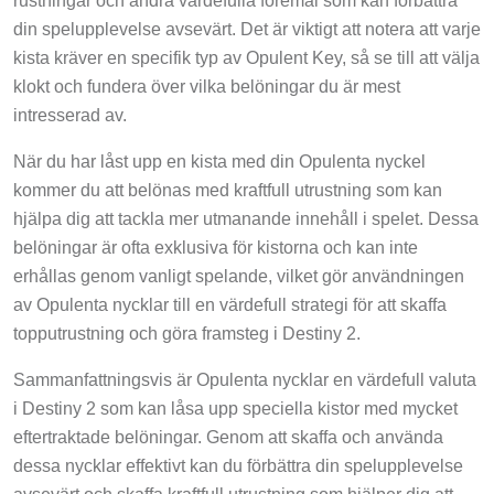
din spelupplevelse avsevärt. Det är viktigt att notera att varje
kista kräver en specifik typ av Opulent Key, så se till att välja
klokt och fundera över vilka belöningar du är mest
intresserad av.
När du har låst upp en kista med din Opulenta nyckel
kommer du att belönas med kraftfull utrustning som kan
hjälpa dig att tackla mer utmanande innehåll i spelet. Dessa
belöningar är ofta exklusiva för kistorna och kan inte
erhållas genom vanligt spelande, vilket gör användningen
av Opulenta nycklar till en värdefull strategi för att skaffa
topputrustning och göra framsteg i Destiny 2.
Sammanfattningsvis är Opulenta nycklar en värdefull valuta
i Destiny 2 som kan låsa upp speciella kistor med mycket
eftertraktade belöningar. Genom att skaffa och använda
dessa nycklar effektivt kan du förbättra din spelupplevelse
avsevärt och skaffa kraftfull utrustning som hjälper dig att