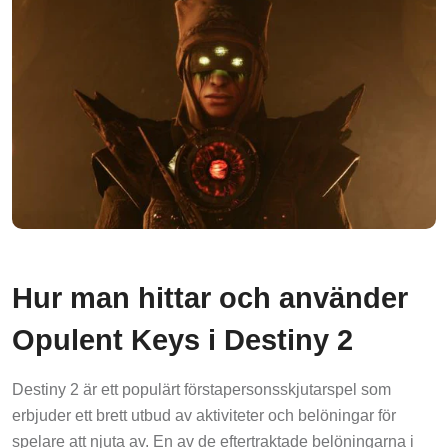
Hur man hittar och använder
Opulent Keys i Destiny 2
Destiny 2 är ett populärt förstapersonsskjutarspel som
erbjuder ett brett utbud av aktiviteter och belöningar för
spelare att njuta av. En av de eftertraktade belöningarna i