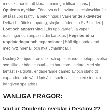
med i klaner för att klara utmaningar tillsammans. |
Opulenta nycklar
| Förvärva och använd specialnycklar för
att låsa upp kraftfulla belöningar. |
Varierande aktiviteter
|
Delta i berättelseuppdrag, strejker, räder och PvP-strider. |
Loot och anpassning
| Lås upp värdefulla vapen,
rustningar och anpassa din karaktär. |
Regelbundna
uppdateringar och expansioner
| Håll dig uppdaterad
med nytt innehåll och nya utmaningar. |
Destiny 2 erbjuder en unik och uppslukande spelupplevelse
som tilltalar både casual- och hardcore-spelare. Med sin
fantastiska grafik, engagerande gameplay och ständigt
expanderande värld fortsätter spelet att locka en stor och
hängiven spelarbas.
VANLIGA FRÅGOR:
Vad är Opulenta nycklar i Destiny 2?