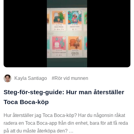
Kayla Santiago
Rör vid munnen
Steg-för-steg-guide: Hur man återställer
Toca Boca-köp
Hur återställer jag Toca Boca-köp? Har du någonsin råkat
radera en Toca Boca-app från din enhet, bara för att få reda
på att du måste återköpa den? …