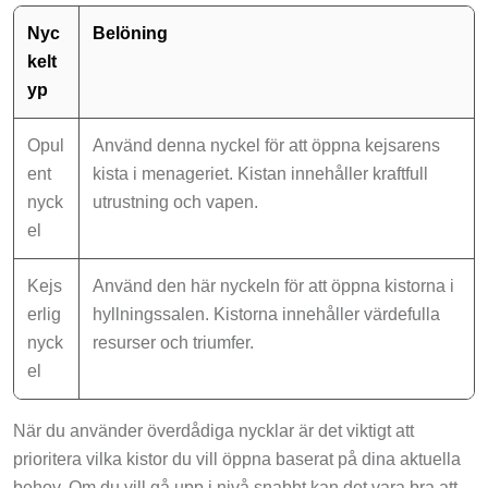
Nyc
Belöning
kelt
yp
Opul
Använd denna nyckel för att öppna kejsarens
ent
kista i menageriet. Kistan innehåller kraftfull
nyck
utrustning och vapen.
el
Kejs
Använd den här nyckeln för att öppna kistorna i
erlig
hyllningssalen. Kistorna innehåller värdefulla
nyck
resurser och triumfer.
el
När du använder överdådiga nycklar är det viktigt att
prioritera vilka kistor du vill öppna baserat på dina aktuella
behov. Om du vill gå upp i nivå snabbt kan det vara bra att