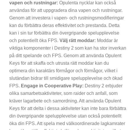
vapen och rustningar:
Opulenta nycklar kan också
användas för att uppgradera dina vapen och rustningar.
Genom att investera i vapen- och rustningsmodifieringar
kan du förbättra deras effektivitet och prestanda. Detta
kan i sin tur förbättra din övergripande spelupplevelse
och potentiellt öka FPS.
Välj rätt moddar:
Moddar är
viktiga komponenter i Destiny 2 som kan ha stor inverkan
på ditt spelande och FPS. Genom att använda Opulent
Keys för att skaffa och utrusta rätt moddar kan du
optimera din karaktärs förmågor och förmågor, vilket i
slutändan bidrar till smidigare spelupplevelse och ökad
FPS.
Engage in Cooperative Play:
Destiny 2 erbjuder
olika samarbetsaktiviteter, som raider och anfall, som
kräver lagarbete och samordning. Att använda Opulent
Keys för att delta i dessa aktiviteter kan inte bara förbättra
din övergripande spelupplevelse utan också potentiellt
öka din FPS. Att spela med välkoordinerade lagkamrater
kan säkerställa effektivt slutförande av aktiviteter, vilket