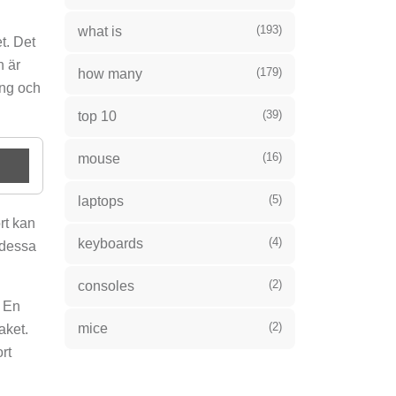
(193)
what is
t. Det
n är
(179)
how many
ing och
(39)
top 10
(16)
mouse
(5)
laptops
rt kan
(4)
keyboards
 dessa
(2)
consoles
. En
(2)
mice
aket.
rt