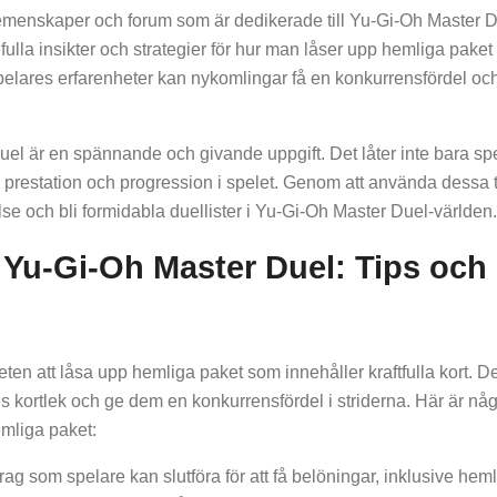
menskaper och forum som är dedikerade till Yu-Gi-Oh Master D
lla insikter och strategier för hur man låser upp hemliga paket 
 spelares erfarenheter kan nykomlingar få en konkurrensfördel oc
el är en spännande och givande uppgift. Det låter inte bara spe
 av prestation och progression i spelet. Genom att använda dessa 
lse och bli formidabla duellister i Yu-Gi-Oh Master Duel-världen.
 Yu-Gi-Oh Master Duel: Tips och
en att låsa upp hemliga paket som innehåller kraftfulla kort. D
s kortlek och ge dem en konkurrensfördel i striderna. Här är någ
emliga paket:
ag som spelare kan slutföra för att få belöningar, inklusive hem