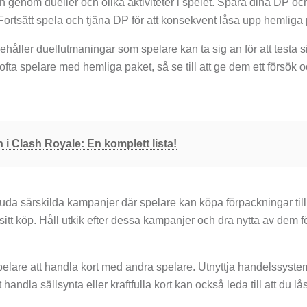
n genom dueller och olika aktiviteter i spelet. Spara dina DP oc
ortsätt spela och tjäna DP för att konsekvent låsa upp hemliga 
åller duellutmaningar som spelare kan ta sig an för att testa s
ofta spelare med hemliga paket, så se till att ge dem ett försök 
 i Clash Royale: En komplett lista!
uda särskilda kampanjer där spelare kan köpa förpackningar till 
sitt köp. Håll utkik efter dessa kampanjer och dra nytta av dem fö
pelare att handla kort med andra spelare. Utnyttja handelssystem
 handla sällsynta eller kraftfulla kort kan också leda till att du l