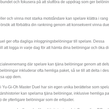
gelbundet och fokusera på att slutföra de uppdrag som ger belönin
ler och vinna mot starka motståndare kan spelare klättra i rang
Försök att förbättra din rankning genom att konsekvent vinna due
l ger ofta dagliga inloggningsbelöningar till spelare. Dessa
ll att logga in varje dag för att hämta dina belöningar och öka d
pecialevenemang där spelare kan tjäna belöningar genom att delt
öningar inkluderar ofta hemliga paket, så se till att delta i de
åsa upp dem.
 i Yu-Gi-Oh Master Duel har sin egen unika berättelse som spel
rshistorier kan spelarna tjäna belöningar, inklusive hemliga pa
pp de ytterligare belöningar som de erbjuder.