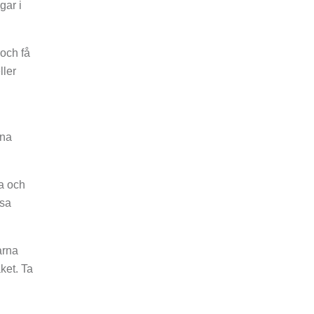
gar i
 och få
ller
ina
a och
ssa
arna
ket. Ta