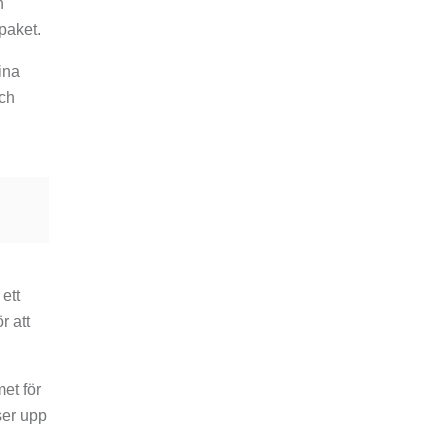
h
paket.
ina
och
ett
r att
et för
åser upp