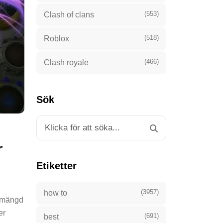
(553)
Clash of clans
(518)
Roblox
(466)
Clash royale
Sök
r
Etiketter
(3957)
how to
n mängd
er
(691)
best