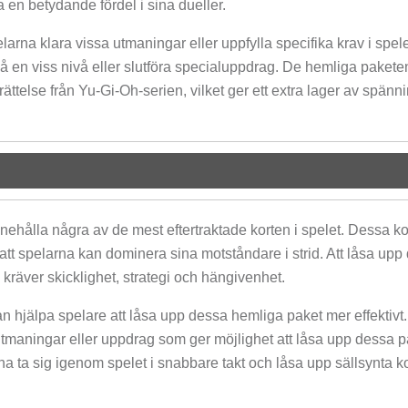
a en betydande fördel i sina dueller.
arna klara vissa utmaningar eller uppfylla specifika krav i spele
 nå en viss nivå eller slutföra specialuppdrag. De hemliga pakete
rättelse från Yu-Gi-Oh-serien, vilket ger ett extra lager av spänn
ehålla några av de mest eftertraktade korten i spelet. Dessa ko
 att spelarna kan dominera sina motståndare i strid. Att låsa upp
räver skicklighet, strategi och hängivenhet.
kan hjälpa spelare att låsa upp dessa hemliga paket mer effektivt
ka utmaningar eller uppdrag som ger möjlighet att låsa upp dessa p
na ta sig igenom spelet i snabbare takt och låsa upp sällsynta ko