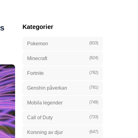
ks
Kategorier
(833)
Pokemon
(824)
Minecraft
(782)
Fortnite
(781)
Genshin påverkan
(749)
Mobila legender
(733)
Call of Duty
(647)
Korsning av djur