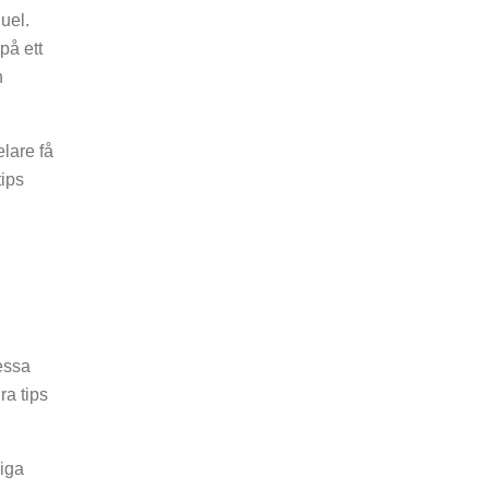
uel.
på ett
h
lare få
tips
essa
ra tips
liga