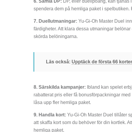
6. Samla DP:
DP, eller duellpoäng, kan tjänas i
spendera dem på hemliga paket i spelbutiken. F
7. Duellutmaningar:
Yu-Gi-Oh Master Duel inneh
färdigheter. Att klara dessa utmaningar belönar 
skörda belöningarna.
Läs också:
Upptäck de första 66 korten
8. Särskilda kampanjer:
Ibland kan spelet erbj
rabatterat pris eller få bonusförpackningar med 
låsa upp fler hemliga paket.
9. Handla kort:
Yu-Gi-Oh Master Duel tillåter s
att skaffa kort som du behöver för din kortlek. Att
hemliga paket.