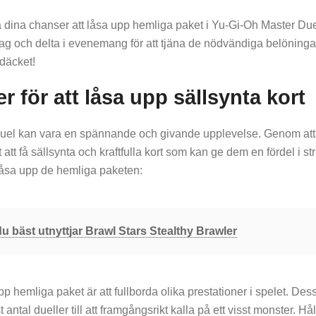
ka dina chanser att låsa upp hemliga paket i Yu-Gi-Oh Master Du
rag och delta i evenemang för att tjäna de nödvändiga belöninga
 däcket!
r för att låsa upp sällsynta kort
 Duel kan vara en spännande och givande upplevelse. Genom att
att få sällsynta och kraftfulla kort som kan ge dem en fördel i st
t låsa upp de hemliga paketen:
du bäst utnyttjar Brawl Stars Stealthy Brawler
upp hemliga paket är att fullborda olika prestationer i spelet. Des
t antal dueller till att framgångsrikt kalla på ett visst monster. Hål