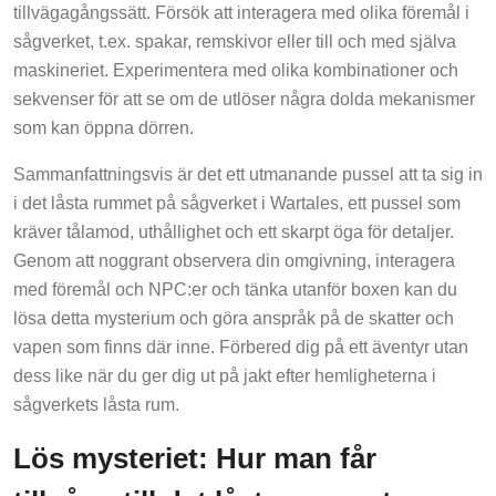
tillvägagångssätt. Försök att interagera med olika föremål i
sågverket, t.ex. spakar, remskivor eller till och med själva
maskineriet. Experimentera med olika kombinationer och
sekvenser för att se om de utlöser några dolda mekanismer
som kan öppna dörren.
Sammanfattningsvis är det ett utmanande pussel att ta sig in
i det låsta rummet på sågverket i Wartales, ett pussel som
kräver tålamod, uthållighet och ett skarpt öga för detaljer.
Genom att noggrant observera din omgivning, interagera
med föremål och NPC:er och tänka utanför boxen kan du
lösa detta mysterium och göra anspråk på de skatter och
vapen som finns där inne. Förbered dig på ett äventyr utan
dess like när du ger dig ut på jakt efter hemligheterna i
sågverkets låsta rum.
Lös mysteriet: Hur man får
tillgång till det låsta rummet