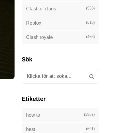
(553)
Clash of clans
(518)
Roblox
(466)
Clash royale
Sök
Etiketter
(3957)
how to
(691)
best