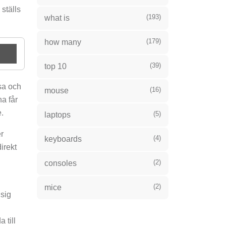
ställs
(193)
what is
(179)
how many
(39)
top 10
sa och
(16)
mouse
na får
.
(5)
laptops
r
(4)
keyboards
irekt
(2)
consoles
(2)
mice
 sig
 till