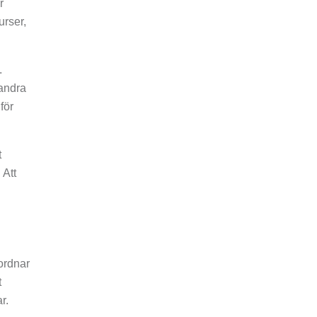
r
urser,
.
 andra
för
t
 Att
ordnar
t
r.