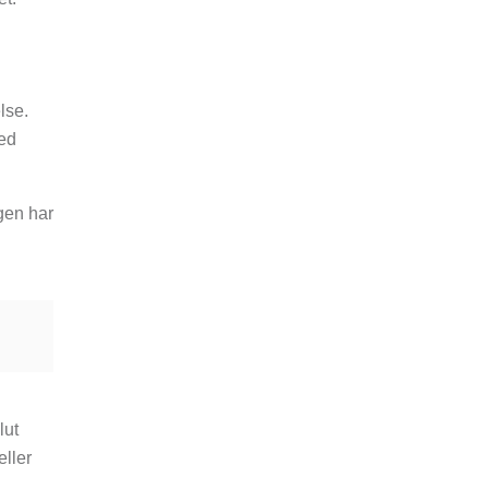
lse.
med
ngen har
lut
ller