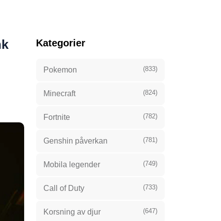
nk
Kategorier
(833)
Pokemon
(824)
Minecraft
(782)
Fortnite
(781)
Genshin påverkan
(749)
Mobila legender
(733)
Call of Duty
(647)
Korsning av djur