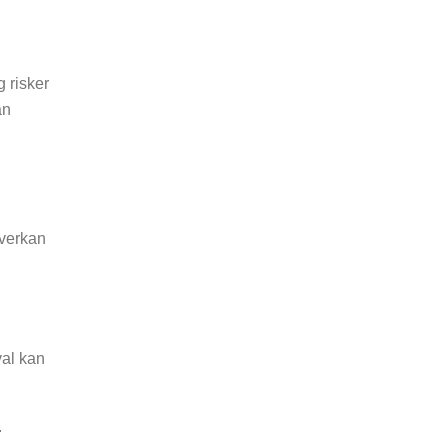
 risker
an
nverkan
val kan
.