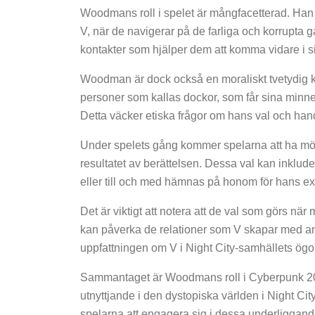
Woodmans roll i spelet är mångfacetterad. Han f
V, när de navigerar på de farliga och korrupta g
kontakter som hjälper dem att komma vidare i s
Woodman är dock också en moraliskt tvetydig kara
personer som kallas dockor, som får sina minne
Detta väcker etiska frågor om hans val och hand
Under spelets gång kommer spelarna att ha mö
resultatet av berättelsen. Dessa val kan inklu
eller till och med hämnas på honom för hans e
Det är viktigt att notera att de val som görs 
kan påverka de relationer som V skapar med a
uppfattningen om V i Night City-samhällets ögo
Sammantaget är Woodmans roll i Cyberpunk 207
utnyttjande i den dystopiska världen i Night Ci
spelarna att engagera sig i dessa underliggan