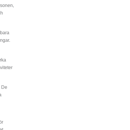
rsonen,
ch
rbara
ngar.
rka
viteter
. De
a
ör
et.