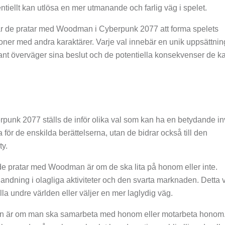
tiellt kan utlösa en mer utmanande och farlig väg i spelet.
är de pratar med Woodman i Cyberpunk 2077 att forma spelets
oner med andra karaktärer. Varje val innebär en unik uppsättning
rant överväger sina beslut och de potentiella konsekvenser de k
unk 2077 ställs de inför olika val som kan ha en betydande i
 för de enskilda berättelserna, utan de bidrar också till den
ty.
 de pratar med Woodman är om de ska lita på honom eller inte.
andning i olagliga aktiviteter och den svarta marknaden. Detta 
lla undre världen eller väljer en mer laglydig väg.
man är om man ska samarbeta med honom eller motarbeta honom