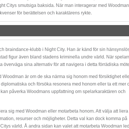
ight Citys smutsiga baksida. När man interagerar med Woodman 
venser för berättelsen och karaktärens rykte.
ch braindance-klubb i Night City. Han är känd för sin hänsynslö
uktad figur även bland stadens kriminella undre värld. När spelar
erväga sina alternativ för att navigera i detta förrädiska möte
ed Woodman är om de ska närma sig honom med försiktighet elle
 diplomatiska och försöka resonera med honom eller ta ett mer d
al kan påverka Woodmans uppfattning om spelarkaraktären och
iera sig med Woodman eller motarbeta honom. Att välja att liera
rmation, resurser och möjligheter. Detta val kan dock komma på
Citys värld. Å andra sidan kan valet att motarbeta Woodman leda