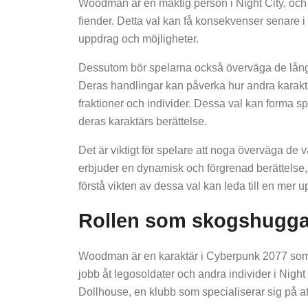
Woodman är en mäktig person i Night City, och 
fiender. Detta val kan få konsekvenser senare i 
uppdrag och möjligheter.
Dessutom bör spelarna också överväga de lång
Deras handlingar kan påverka hur andra karaktär
fraktioner och individer. Dessa val kan forma 
deras karaktärs berättelse.
Det är viktigt för spelare att noga överväga d
erbjuder en dynamisk och förgrenad berättelse,
förstå vikten av dessa val kan leda till en mer 
Rollen som skogshugga
Woodman är en karaktär i Cyberpunk 2077 som sp
jobb åt legosoldater och andra individer i Night 
Dollhouse, en klubb som specialiserar sig på a