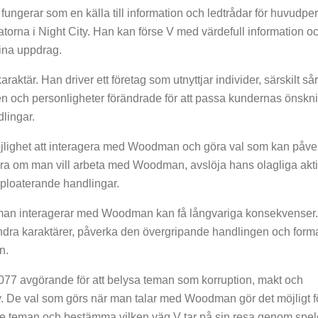
ungerar som en källa till information och ledtrådar för huvudpe
atorna i Night City. Han kan förse V med värdefull information o
ina uppdrag.
ktär. Han driver ett företag som utnyttjar individer, särskilt så
n och personligheter förändrade för att passa kundernas önskni
lingar.
jlighet att interagera med Woodman och göra val som kan påve
dera om man vill arbeta med Woodman, avslöja hans olagliga akti
xploaterande handlingar.
när man interagerar med Woodman kan få långvariga konsekvenser
ndra karaktärer, påverka den övergripande handlingen och form
n.
7 avgörande för att belysa teman som korruption, makt och
ty. De val som görs när man talar med Woodman gör det möjligt f
de teman och bestämma vilken väg V tar på sin resa genom spel