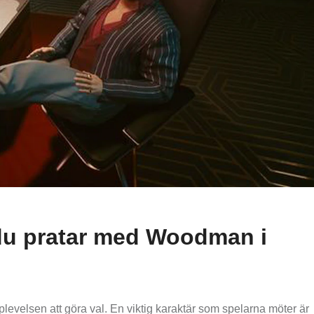
 du pratar med Woodman i
plevelsen att göra val. En viktig karaktär som spelarna möter är