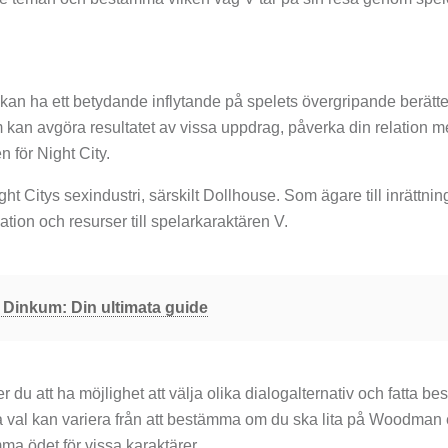
n ha ett betydande inflytande på spelets övergripande berätte
kan avgöra resultatet av vissa uppdrag, påverka din relation 
n för Night City.
t Citys sexindustri, särskilt Dollhouse. Som ägare till inrättni
tion och resurser till spelarkaraktären V.
 Dinkum: Din ultimata guide
att ha möjlighet att välja olika dialogalternativ och fatta bes
 val kan variera från att bestämma om du ska lita på Woodman e
ma ödet för vissa karaktärer.