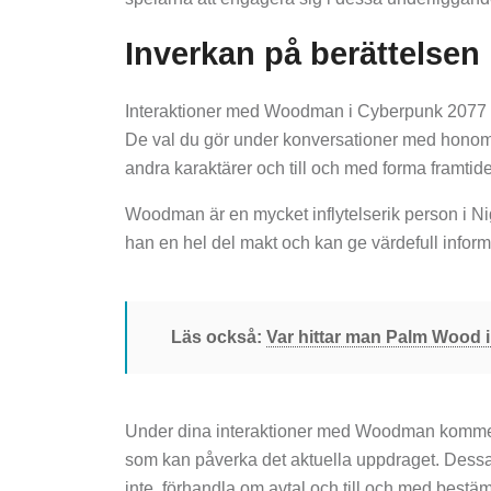
Inverkan på berättelsen
Interaktioner med Woodman i Cyberpunk 2077 ka
De val du gör under konversationer med honom 
andra karaktärer och till och med forma framtide
Woodman är en mycket inflytelserik person i Nigh
han en hel del makt och kan ge värdefull informa
Läs också:
Var hittar man Palm Wood i
Under dina interaktioner med Woodman kommer du 
som kan påverka det aktuella uppdraget. Dessa
inte, förhandla om avtal och till och med bestäm