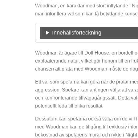
Woodman, en karaktär med stort inflytande i N
man inför flera val som kan få betydande konsek
Innehållsförteckning
Woodman är ägare till Doll House, en bordell o
exploaterande natur, vilket gör honom till en fr
chansen att prata med Woodman måste de noga öv
Ett val som spelarna kan göra när de pratar m
aggression. Spelare kan antingen välja att vara
och konfronterande tillvägagångssätt. Detta v
potentiellt leda till olika resultat.
Dessutom kan spelarna också välja om de vill l
med Woodman kan ge tillgång till exklusiv info
bekostnad av spelarens moral och rykte i Night 