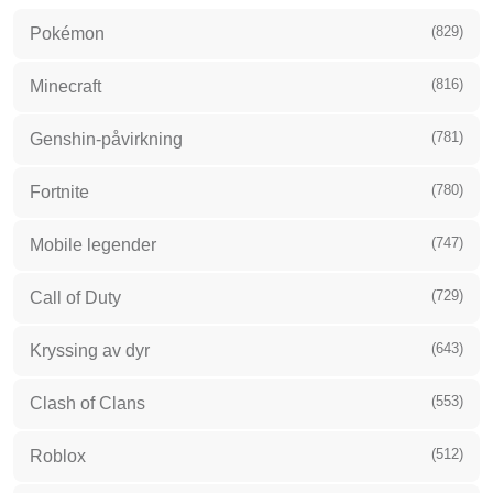
(829)
Pokémon
(816)
Minecraft
(781)
Genshin-påvirkning
(780)
Fortnite
(747)
Mobile legender
(729)
Call of Duty
(643)
Kryssing av dyr
(553)
Clash of Clans
(512)
Roblox