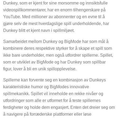
Dunkey, som er kjent for sine morsomme og innsiktsfulle
videospillkommentarer, har en enorm tilhengerskare på
YouTube. Med millioner av abonnenter og en evne til å
gjøre selv de mest hverdagslige spill underholdende, har
Dunkey blitt et kjent navn i spillmiljøet.
Samarbeidet mellom Dunkey og BigMode har som mål å
kombinere deres respektive styrker for å skape et spill som
ikke bare underholder, men også utfordrer spillerne. Spillet,
som er utviklet av BigMode og har Dunkey som spillbar
figur, lover å bli en unik spillopplevelse.
Spillerne kan forvente seg en kombinasjon av Dunkeys
karakteristiske humor og BigModes innovative
spillmekanikk. Spillet vil inneholde en rekke nivåer og
utfordringer som alle er utformet for å teste spillernes
ferdigheter og holde dem engasjert. Enten det dreier seg om
å navigere på forræderske plattformer eller løse