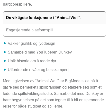
hardcorespillere.
De viktigste funksjonene i “Animal Well”:
Engasjerende plattformspill
Vakker grafikk og lyddesign
Samarbeid med YouTuberen Dunkey
Unik historie om å redde dyr
Utfordrende nivåer og bosskamper |
Med utgivelsen av “Animal Well” tar BigMode sikte på å
gjøre seg bemerket i spillbransjen og etablere seg som et
ledende spillutviklingsstudio. Samarbeidet med Dunkey er
bare begynnelsen på det som tegner til å bli en spennende
reise for både studioet og spillerne.