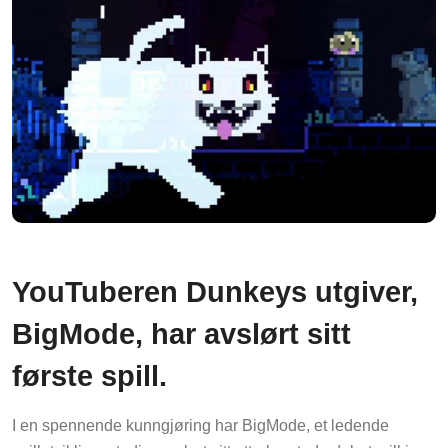
YouTuberen Dunkeys utgiver,
BigMode, har avslørt sitt
første spill.
I en spennende kunngjøring har BigMode, et ledende