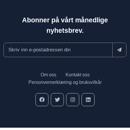
Abonner på vårt månedlige
nyhetsbrev.
Om oss
Kontakt oss
Personvernerklæring og bruksvilkår