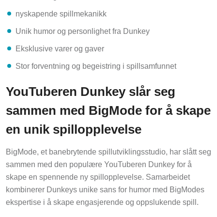
nyskapende spillmekanikk
Unik humor og personlighet fra Dunkey
Eksklusive varer og gaver
Stor forventning og begeistring i spillsamfunnet
YouTuberen Dunkey slår seg
sammen med BigMode for å skape
en unik spillopplevelse
BigMode, et banebrytende spillutviklingsstudio, har slått seg
sammen med den populære YouTuberen Dunkey for å
skape en spennende ny spillopplevelse. Samarbeidet
kombinerer Dunkeys unike sans for humor med BigModes
ekspertise i å skape engasjerende og oppslukende spill.