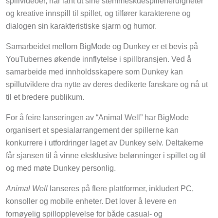
spillvideoer, har lånt ut sine stemmeskuespillerferdigheter
og kreative innspill til spillet, og tilfører karakterene og
dialogen sin karakteristiske sjarm og humor.
Samarbeidet mellom BigMode og Dunkey er et bevis på
YouTubernes økende innflytelse i spillbransjen. Ved å
samarbeide med innholdsskapere som Dunkey kan
spillutviklere dra nytte av deres dedikerte fanskare og nå ut
til et bredere publikum.
For å feire lanseringen av “Animal Well” har BigMode
organisert et spesialarrangement der spillerne kan
konkurrere i utfordringer laget av Dunkey selv. Deltakerne
får sjansen til å vinne eksklusive belønninger i spillet og til
og med møte Dunkey personlig.
Animal Well
lanseres på flere plattformer, inkludert PC,
konsoller og mobile enheter. Det lover å levere en
fornøyelig spillopplevelse for både casual- og