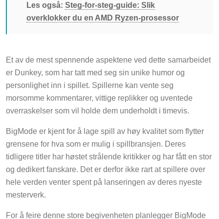
Les også:
Steg-for-steg-guide: Slik
overklokker du en AMD Ryzen-prosessor
Et av de mest spennende aspektene ved dette samarbeidet
er Dunkey, som har tatt med seg sin unike humor og
personlighet inn i spillet. Spillerne kan vente seg
morsomme kommentarer, vittige replikker og uventede
overraskelser som vil holde dem underholdt i timevis.
BigMode er kjent for å lage spill av høy kvalitet som flytter
grensene for hva som er mulig i spillbransjen. Deres
tidligere titler har høstet strålende kritikker og har fått en stor
og dedikert fanskare. Det er derfor ikke rart at spillere over
hele verden venter spent på lanseringen av deres nyeste
mesterverk.
For å feire denne store begivenheten planlegger BigMode