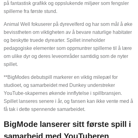
på fantastisk grafikk og oppslukende miljøer som fengsler
spillerne fra første stund.
Animal Well fokuserer på dyrevelferd og har som mål å øke
bevisstheten om viktigheten av å bevare naturlige habitater
og beskytte truede dyrearter. Spillet inneholder
pedagogiske elementer som oppmuntrer spillerne til å lære
om ulike dyr og deres leveområder samtidig som de nyter
spillet.
**BigModes debutspill markerer en viktig milepæl for
studioet, og samarbeidet med Dunkey understreker
YouTube-skapernes økende innflytelse i spillbransjen.
Spillet lanseres senere i år, og fansen kan ikke vente med å
få tak i dette spennende samarbeidet.
BigMode lanserer sitt første spill i
samarbeid med YouTuberen