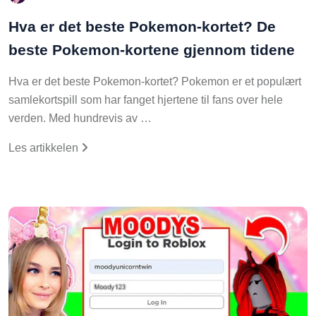
Hva er det beste Pokemon-kortet? De
beste Pokemon-kortene gjennom tidene
Hva er det beste Pokemon-kortet? Pokemon er et populært
samlekortspill som har fanget hjertene til fans over hele
verden. Med hundrevis av …
Les artikkelen