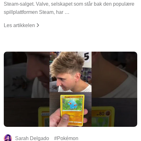
Steam-salget. Valve, selskapet som står bak den populære
spillplattformen Steam, har …
Les artikkelen
Sarah Delgado
Pokémon