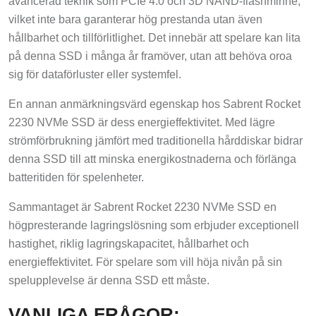
avancerad teknik som PCIe 4.0 och 3D NAND-flashminne,
vilket inte bara garanterar hög prestanda utan även
hållbarhet och tillförlitlighet. Det innebär att spelare kan lita
på denna SSD i många år framöver, utan att behöva oroa
sig för dataförluster eller systemfel.
En annan anmärkningsvärd egenskap hos Sabrent Rocket
2230 NVMe SSD är dess energieffektivitet. Med lägre
strömförbrukning jämfört med traditionella hårddiskar bidrar
denna SSD till att minska energikostnaderna och förlänga
batteritiden för spelenheter.
Sammantaget är Sabrent Rocket 2230 NVMe SSD en
högpresterande lagringslösning som erbjuder exceptionell
hastighet, riklig lagringskapacitet, hållbarhet och
energieffektivitet. För spelare som vill höja nivån på sin
spelupplevelse är denna SSD ett måste.
VANLIGA FRÅGOR: