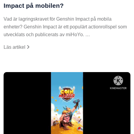
Impact på mobilen?
Vad är lagringskravet för Genshin Impact på mobila
enheter? Genshin Impact är ett populärt actionrollspel som
utvecklats och publicerats av miHoYo. …
Läs artikel